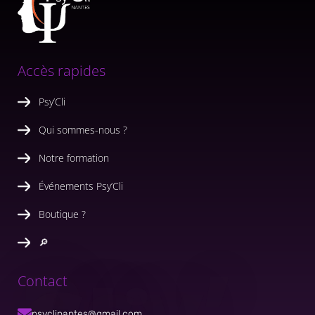
Accès rapides
Psy’Cli
Qui sommes-nous ?
Notre formation
Événements Psy’Cli
Boutique ?
🔎
Psy’
Contact
psyclinantes@gmail.com