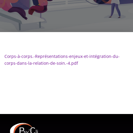
Corps-à-corps.-Représentations-enjeux-et-intégration-du-
corps-dans-la-relation-de-soin.-4.pdf