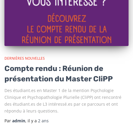
DERNIÈRES NOUVELLES
Compte rendu : Réunion de
présentation du Master CliPP
Des étudiant.es en Master 1 de la mention Psychologie
Clinique et Psychopathologie Plurielle (CliPP) ont rencontré
des étudiant.es de L3 intéressé.es par ce parcours et ont
répondu à leurs questions.
Par
admin
, il y a
2 ans