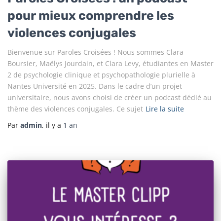
pour mieux comprendre les
violences conjugales
Bienvenue sur Paroles Croisées ! Nous sommes Clara
Boursier, Maëlys Jourdain, et Clara Levy, étudiantes en Master
2 de psychologie clinique et psychopathologie plurielle à
Nantes Université en 2025. Dans le cadre d’un projet
universitaire, nous avons choisi de créer un podcast dédié au
thème des violences conjugales. Ce sujet
Lire la suite
Par
admin
, il y a
1 an