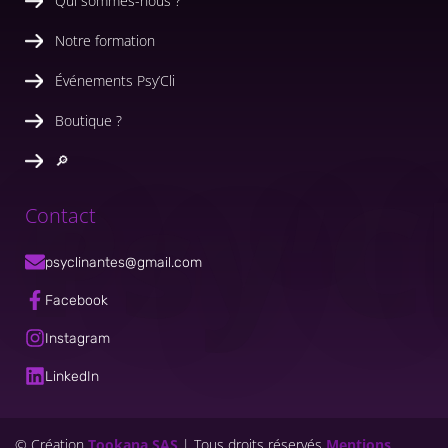
Qui sommes-nous ?
Notre formation
Événements Psy’Cli
Boutique ?
🔎
Psy’C
Contact
psyclinantes@gmail.com
Facebook
Instagram
LinkedIn
© Création
Tookana SAS
| Tous droits réservés
Mentions